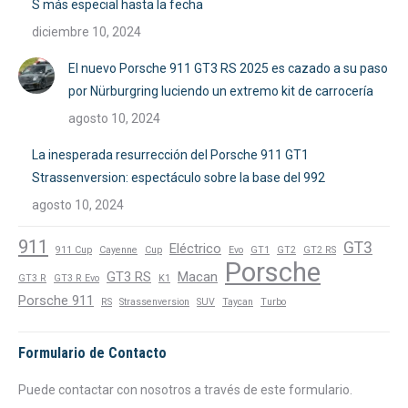
S más especial hasta la fecha
diciembre 10, 2024
El nuevo Porsche 911 GT3 RS 2025 es cazado a su paso
por Nürburgring luciendo un extremo kit de carrocería
agosto 10, 2024
La inesperada resurrección del Porsche 911 GT1
Strassenversion: espectáculo sobre la base del 992
agosto 10, 2024
911
GT3
Eléctrico
911 Cup
Cayenne
Cup
Evo
GT1
GT2
GT2 RS
Porsche
GT3 RS
Macan
GT3 R
GT3 R Evo
K1
Porsche 911
RS
Strassenversion
SUV
Taycan
Turbo
Formulario de Contacto
Puede contactar con nosotros a través de este formulario.