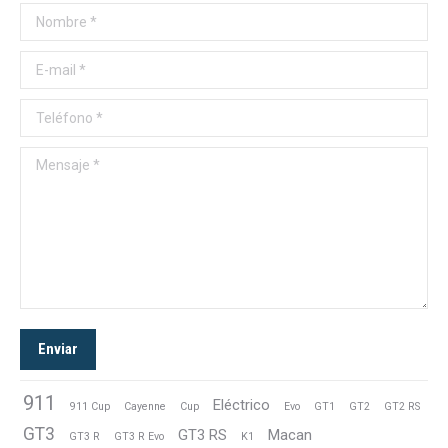
Nombre *
E-mail *
Teléfono *
Mensaje *
Enviar
911
Eléctrico
911 Cup
Cayenne
Cup
Evo
GT1
GT2
GT2 RS
GT3
GT3 RS
Macan
GT3 R
GT3 R Evo
K1