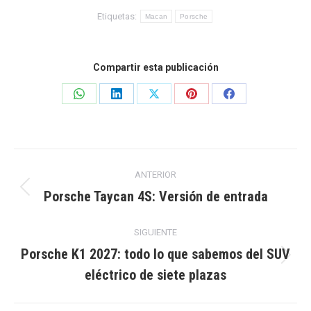
Etiquetas:
Macan
Porsche
Compartir esta publicación
Share
Share
Share
Share
Share
on
on
on
on
on
WhatsApp
LinkedIn
X
Pinterest
Facebook
Navegación
ANTERIOR
entre
Porsche Taycan 4S: Versión de entrada
Publicación
anterior:
publicaciones
SIGUIENTE
Porsche K1 2027: todo lo que sabemos del SUV
Publicación
eléctrico de siete plazas
siguiente: