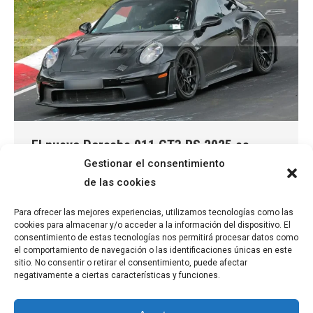
El nuevo Porsche 911 GT3 RS 2025 es
Gestionar el consentimiento
cazado a su paso por Nürburgring luciendo
de las cookies
un extremo kit de carrocería
Porsche 911 GT3 RS
Por
Marçal
agosto 10, 2024
Para ofrecer las mejores experiencias, utilizamos tecnologías como las
cookies para almacenar y/o acceder a la información del dispositivo. El
Han pasado aproximadamente dos años desde que
consentimiento de estas tecnologías nos permitirá procesar datos como
el comportamiento de navegación o las identificaciones únicas en este
el Porsche 911 GT3 RS que podemos encontrar en
sitio. No consentir o retirar el consentimiento, puede afectar
los concesionarios irrumpiera en escena. En la amplia
negativamente a ciertas características y funciones.
y variada gama del Porsche 911 las siglas GT3 RS son
sinónimo de radicalidad, extremo y altas prestaciones.