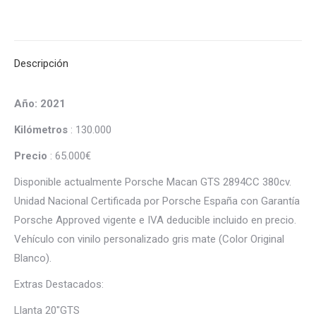
on
on
on
on
on
X
Pinterest
LinkedIn
WhatsApp
Facebook
Descripción
Año: 2021
Kilómetros
: 130.000
Precio
: 65.000€
Disponible actualmente Porsche Macan GTS 2894CC 380cv.
Unidad Nacional Certificada por Porsche España con Garantía
Porsche Approved vigente e IVA deducible incluido en precio.
Vehículo con vinilo personalizado gris mate (Color Original
Blanco).
Extras Destacados:
Llanta 20″GTS