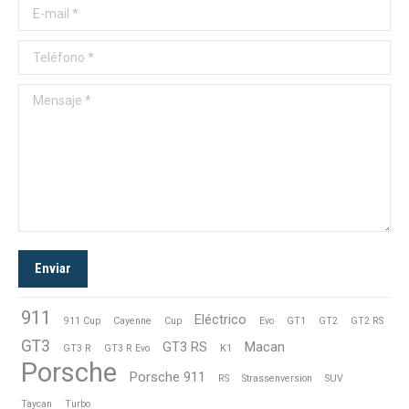
E-mail *
Teléfono *
Mensaje *
Enviar
911
Eléctrico
911 Cup
Cayenne
Cup
Evo
GT1
GT2
GT2 RS
GT3
GT3 RS
Macan
GT3 R
GT3 R Evo
K1
Porsche
Porsche 911
RS
Strassenversion
SUV
Taycan
Turbo