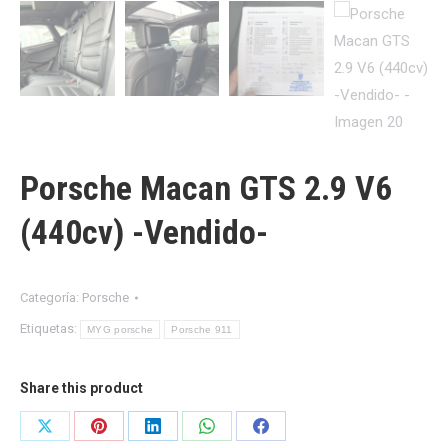
Porsche Macan GTS 2.9 V6
(440cv) -Vendido-
Categoría:
Porsche
Etiquetas:
MYG porsche
Porsche 911
Share this product
Share
Share
Share
Share
Share