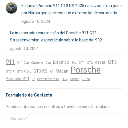
El nuevo Porsche 911 GT3 RS 2025 es cazado a su paso
por Nürburgring luciendo un extremo kit de carrocería
agosto 10, 2024
La inesperada resurrección del Porsche 911 GT1
Strassenversion: espectáculo sobre la base del 992
agosto 10, 2024
911
GT3
Eléctrico
911 Cup
Cayenne
Cup
Evo
GT1
GT2
GT2 RS
Porsche
GT3 RS
Macan
GT3 R
GT3 R Evo
K1
Porsche 911
RS
Strassenversion
SUV
Taycan
Turbo
Formulario de Contacto
Puede contactar con nosotros a través de este formulario.
Nombre *