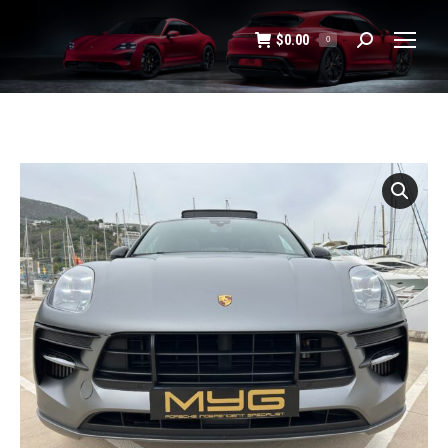
$
0.00
0
Buscar: