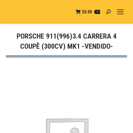
$
0.00
0
Buscar:
PORSCHE 911(996)3.4 CARRERA 4
COUPÈ (300CV) MK1 -VENDIDO-
Estás aquí: