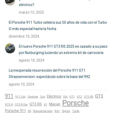
eléctrico?
marzo 15, 2025
El Porsche 911 Turbo celebra sus 50 años de vida con el Turbo
S más especial hasta la fecha
diciembre 10, 2024
El nuevo Porsche 911 GT3 RS 2025 es cazado a su paso
por Nürburgring luciendo un extremo kit de carrocería
agosto 10, 2024
La inesperada resurrección del Porsche 911 GT1
Strassenversion: espectáculo sobre la base del 992
agosto 10, 2024
911
GT3
Eléctrico
911 Cup
Cayenne
Cup
Evo
GT1
GT2
GT2 RS
Porsche
GT3 RS
Macan
GT3 R
GT3 R Evo
K1
Porsche 911
RS
Strassenversion
SUV
Taycan
Turbo