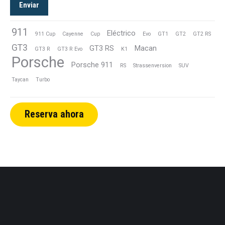
Enviar
911
Eléctrico
911 Cup
Cayenne
Cup
Evo
GT1
GT2
GT2 RS
GT3
GT3 RS
Macan
GT3 R
GT3 R Evo
K1
Porsche
Porsche 911
RS
Strassenversion
SUV
Taycan
Turbo
Reserva ahora