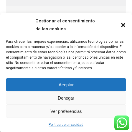
Confirmado: El Porsche 911 más extremo
Gestionar el consentimiento
se acerca
de las cookies
Porsche 911
,
Porsche 911 GT2
,
Porsche 911 GT2 RS
,
Para ofrecer las mejores experiencias, utilizamos tecnologías como las
Porsche 911 GT3 RS
,
Porsche GT3
cookies para almacenar y/o acceder a la información del dispositivo. El
Por
Marçal
marzo 15, 2025
consentimiento de estas tecnologías nos permitirá procesar datos como
el comportamiento de navegación o las identificaciones únicas en este
En casi 20 años de probar todos los coches de alto
sitio. No consentir o retirar el consentimiento, puede afectar
rendimiento de producción disponibles en el Virginia
negativamente a ciertas características y funciones.
International Raceway Grand Course, menos de 10 lo
han hecho en un tiempo inferior a los dos minutos y
Aceptar
40 segundos. Con un tiempo de 2:37.8, el cuarto
Denegar
coche de esa lista es el Porsche 911 GT2…
Ver preferencias
Política de privacidad