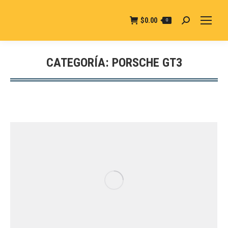
$
0.00
0
Buscar:
CATEGORÍA:
PORSCHE GT3
Estás aquí: