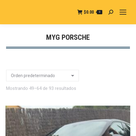
$
0.00
0
Buscar:
MYG PORSCHE
Estás aquí:
Mostrando 49–64 de 93 resultados