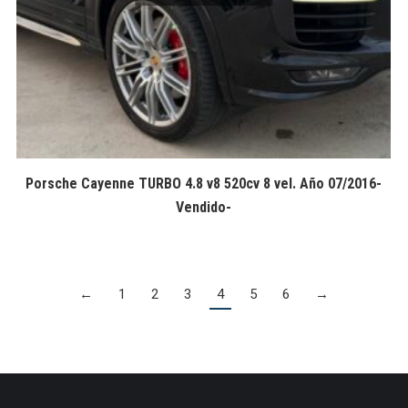
Porsche Cayenne TURBO 4.8 v8 520cv 8 vel. Año 07/2016-
Vendido-
←
1
2
3
4
5
6
→