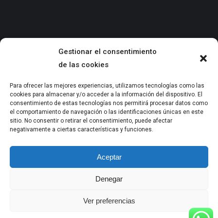
Gestionar el consentimiento
de las cookies
info@mygporsche.com
Para ofrecer las mejores experiencias, utilizamos tecnologías como las
cookies para almacenar y/o acceder a la información del dispositivo. El
+34 932 527 380
consentimiento de estas tecnologías nos permitirá procesar datos como
el comportamiento de navegación o las identificaciones únicas en este
INICIO
sitio. No consentir o retirar el consentimiento, puede afectar
NOTICIAS
negativamente a ciertas características y funciones.
SERVICIOS Y COLABORADORES
STOCK
Aceptar
TASACIÓN
CONTACTO
Denegar
Ver preferencias
Instagram
TikTok
YouTube